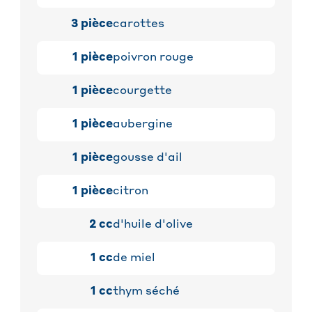
3
pièce
carottes
1
pièce
poivron rouge
1
pièce
courgette
1
pièce
aubergine
1
pièce
gousse d'ail
1
pièce
citron
2
cc
d'huile d'olive
1
cc
de miel
1
cc
thym séché