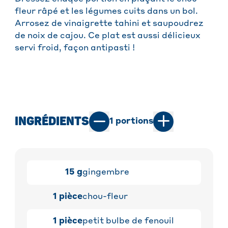
fleur râpé et les légumes cuits dans un bol.
Arrosez de vinaigrette tahini et saupoudrez
de noix de cajou. Ce plat est aussi délicieux
servi froid, façon antipasti !
INGRÉDIENTS
1
portions
15
g
gingembre
1
pièce
chou-fleur
1
pièce
petit bulbe de fenouil