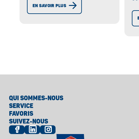
savoureux, rapide à préparer et
EN SAVOIR PLUS
vo
plein de couleurs !
gi
pa
QUI SOMMES-NOUS
SERVICE
FAVORIS
SUIVEZ-NOUS