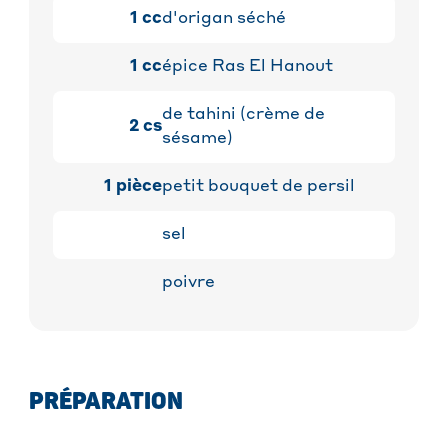
1
cc
d'origan séché
1
cc
épice Ras El Hanout
de tahini (crème de
2
cs
sésame)
1
pièce
petit bouquet de persil
sel
poivre
PRÉPARATION