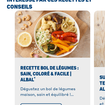
CONSEILS
RECETTE BOL DE LÉGUMES :
SAIN, COLORÉ & FACILE |
SU
®
ALBAL
TE
A
Dégustez un bol de légumes
maison, sain et équilibré !
Dé
Parfait pour un repas
et