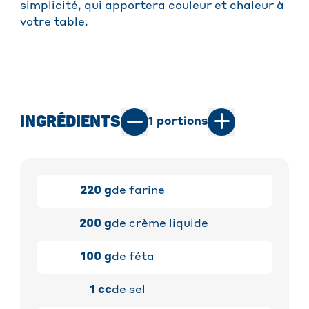
simplicité, qui apportera couleur et chaleur à
votre table.
INGRÉDIENTS
1
portions
220
g
de farine
200
g
de crème liquide
100
g
de féta
1
cc
de sel