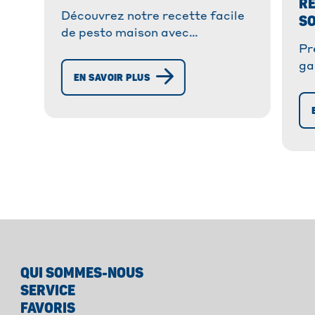
RE
Découvrez notre recette facile
SO
de pesto maison avec
Pr
courgette, carotte & poivron! Un
ga
délice rapide et anti-gaspi qui
EN SAVOIR PLUS
fr
épatera vos convives !
pa
ra
lé
QUI SOMMES-NOUS
SERVICE
FAVORIS