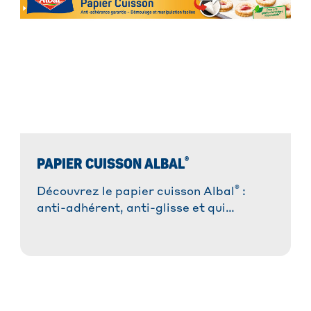
®
PAPIER CUISSON ALBAL
®
Découvrez le papier cuisson Albal
:
anti-adhérent, anti-glisse et qui
absorbe les graisses. Idéal pour des
plats réussis sans tracas et une cuisson
saine.