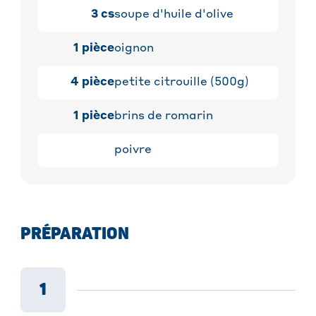
3
cs
soupe d'huile d'olive
1
pièce
oignon
4
pièce
petite citrouille (500g)
1
pièce
brins de romarin
poivre
PRÉPARATION
1