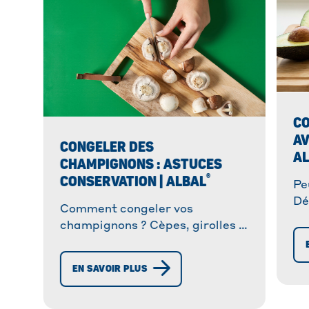
C
AV
CONGELER DES
A
CHAMPIGNONS : ASTUCES
®
CONSERVATION | ALBAL
Pe
Dé
Comment congeler vos
po
champignons ? Cèpes, girolles &
co
plus ! Découvrez nos astuces
br
pour une conservation optimale.
EN SAVOIR PLUS