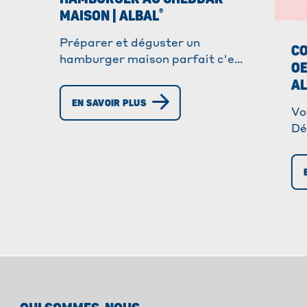
®
MAISON | ALBAL
Préparer et déguster un
C
hamburger maison parfait c'est
OE
®
facile avec Albal
. Découvrez
A
cet incontournable qui plaira
EN SAVOIR PLUS
aux petits comme aux grands !
Vo
Dé
av
co
uti