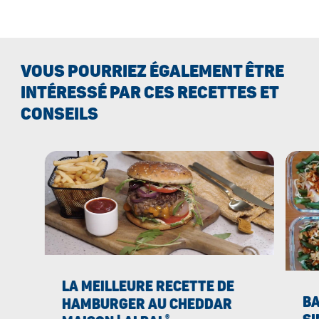
VOUS POURRIEZ ÉGALEMENT ÊTRE
INTÉRESSÉ PAR CES RECETTES ET
CONSEILS
LA MEILLEURE RECETTE DE
BA
HAMBURGER AU CHEDDAR
®