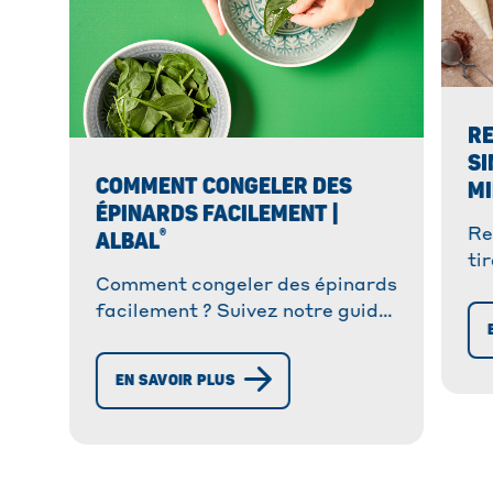
RE
SI
COMMENT CONGELER DES
MI
ÉPINARDS FACILEMENT |
®
Re
ALBAL
ti
Comment congeler des épinards
no
facilement ? Suivez notre guide
it
anti-gaspillage pour conserver
vo
vos épinards plus longtemps
cl
EN SAVOIR PLUS