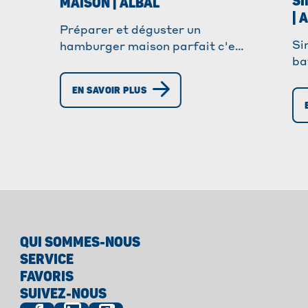
SI
MAISON | ALBAL
| 
Préparer et déguster un
Si
hamburger maison parfait c'est
®
ba
facile avec Albal
. Découvrez
un
cet incontournable qui plaira
EN SAVOIR PLUS
st
aux petits comme aux grands !
et
QUI SOMMES-NOUS
SERVICE
FAVORIS
SUIVEZ-NOUS