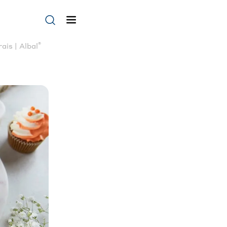
®
is | Albal