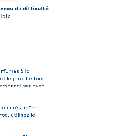
niveau de difficulté
ible
arfumés à la
et légère. Le tout
personnaliser avec
t décorés, même
oc, utilisez le