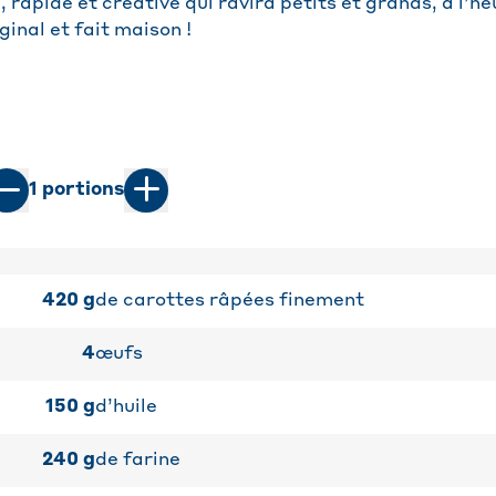
 rapide et créative qui ravira petits et grands, à l’h
ginal et fait maison !
1
portions
420
g
de carottes râpées finement
4
œufs
150
g
d’huile
240
g
de farine