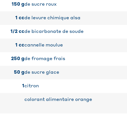
150
g
de sucre roux
1
cc
de levure chimique alsa
1/2
cc
de bicarbonate de soude
1
cc
cannelle moulue
250
g
de fromage frais
50
g
de sucre glace
1
citron
colorant alimentaire orange