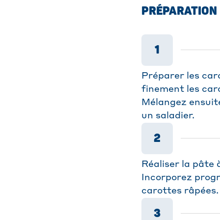
PRÉPARATION
1
Préparer les car
finement les car
Mélangez ensuite 
un saladier.
2
Réaliser la pâte 
Incorporez progr
carottes râpées.
3