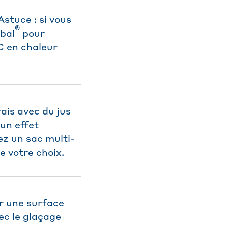
stuce : si vous
®
lbal
pour
C en chaleur
ais avec du jus
 un effet
sez un sac multi-
e votre choix.
ur une surface
vec le glaçage