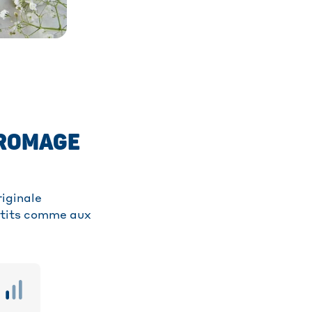
FROMAGE
riginale
etits comme aux