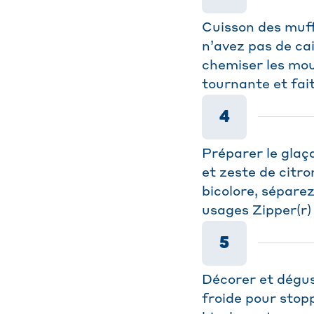
Cuisson des muff
n’avez pas de cai
chemiser les mou
tournante et fai
4
Préparer le glaç
et zeste de citro
bicolore, séparez
usages Zipper(r) 
5
Décorer et dégus
froide pour stopp