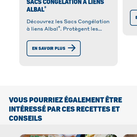
SACS CONGÉLATION À LIENS
an
®
ALBAL
vo
Découvrez les Sacs Congélation
®
à liens Albal
. Protègent les
aliments contre la formation du
givre. Simples à utiliser !
EN SAVOIR PLUS
VOUS POURRIEZ ÉGALEMENT ÊTRE
INTÉRESSÉ PAR CES RECETTES ET
CONSEILS