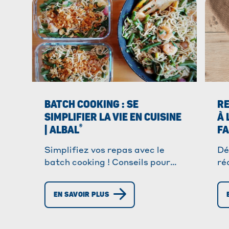
BATCH COOKING : SE
RE
SIMPLIFIER LA VIE EN CUISINE
À 
®
| ALBAL
FA
Simplifiez vos repas avec le
Dé
batch cooking ! Conseils pour
ré
une organisation facile et sans
fa
stress. Découvrez nos astuces
! 
EN SAVOIR PLUS
et recettes !
l'