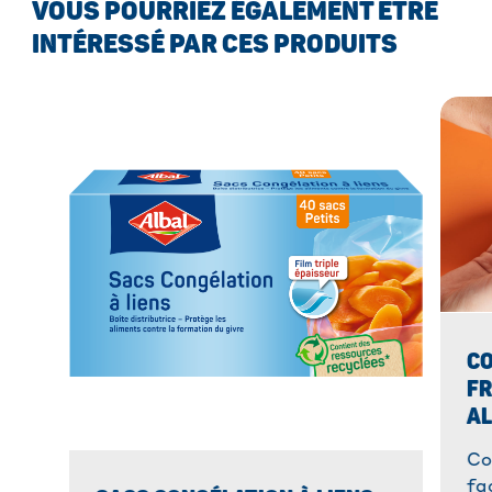
VOUS POURRIEZ ÉGALEMENT ÊTRE
INTÉRESSÉ PAR CES PRODUITS
C
FR
A
Co
fa