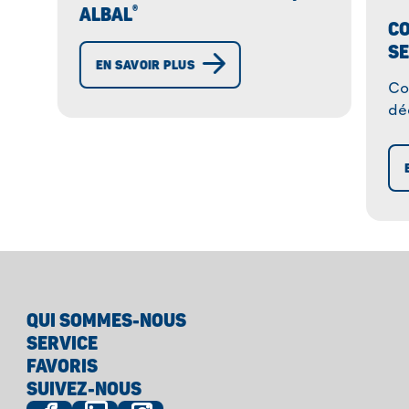
®
ALBAL
CO
SE
EN SAVOIR PLUS
Co
dé
fa
an
vo
QUI SOMMES-NOUS
SERVICE
FAVORIS
SUIVEZ-NOUS