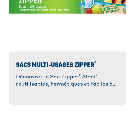
®
SACS MULTI-USAGES ZIPPER
®
®
Découvrez le Sac Zipper
Albal
réutilisables, hermétiques et faciles à
ouvrir, la solution la plus pratique pour
congeler, conserver et transporter !