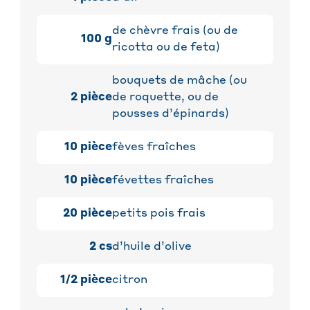
de chèvre frais (ou de
100
g
ricotta ou de feta)
bouquets de mâche (ou
2
pièce
de roquette, ou de
pousses d’épinards)
10
pièce
fèves fraîches
10
pièce
févettes fraîches
20
pièce
petits pois frais
2
cs
d’huile d’olive
1/2
pièce
citron