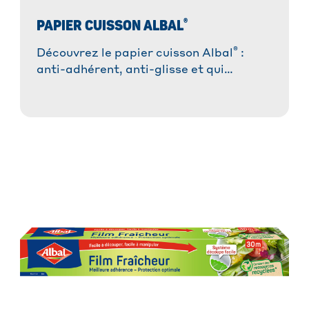
®
PAPIER CUISSON ALBAL
®
Découvrez le papier cuisson Albal
:
anti-adhérent, anti-glisse et qui
absorbe les graisses. Idéal pour des
plats réussis sans tracas et une cuisson
saine.