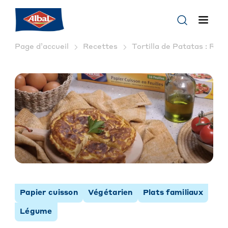
Page d’accueil
Recettes
Tortilla de Patatas : Rece
Papier cuisson
Végétarien
Plats familiaux
Légume