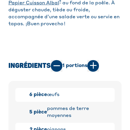
®
Papier Cuisson Albal
au fond de la poêle. À
déguster chaude, tiède ou froide,
accompagnée d’une salade verte ou servie en
tapas. ¡Buen provecho !
INGRÉDIENTS
1
portions
6
pièce
œufs
pommes de terre
5
pièce
moyennes
2
pièce
oignons