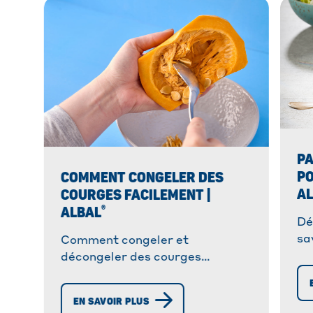
PA
PO
COMMENT CONGELER DES
A
COURGES FACILEMENT |
®
ALBAL
Dé
sa
Comment congeler et
lé
décongeler des courges
ré
facilement ? Suivez notre guide
Ré
anti-gaspillage pour conserver
EN SAVOIR PLUS
vos courges plus longtemps