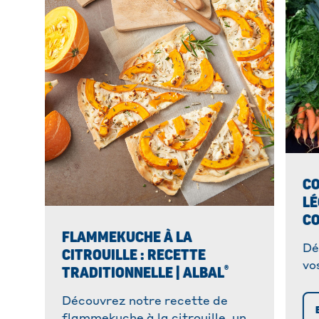
C
LÉ
CO
FLAMMEKUCHE À LA
Dé
CITROUILLE : RECETTE
vo
®
TRADITIONNELLE | ALBAL
pr
nu
Découvrez notre recette de