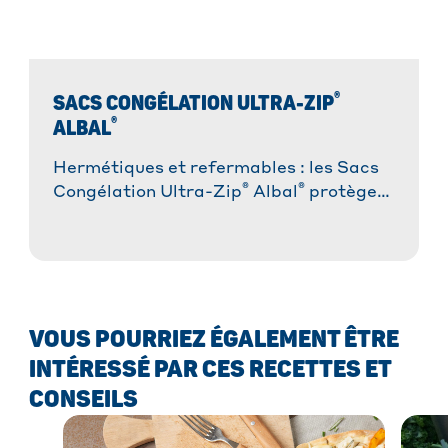
®
SACS CONGÉLATION ULTRA-ZIP
®
ALBAL
Hermétiques et refermables : les Sacs
®
®
Congélation Ultra-Zip
Albal
protègent
vos aliments contre la formation du
givre.
VOUS POURRIEZ ÉGALEMENT ÊTRE
INTÉRESSÉ PAR CES RECETTES ET
CONSEILS