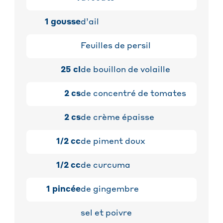
1
gousse
d’ail
Feuilles de persil
25
cl
de bouillon de volaille
2
cs
de concentré de tomates
2
cs
de crème épaisse
1/2
cc
de piment doux
1/2
cc
de curcuma
1
pincée
de gingembre
sel et poivre