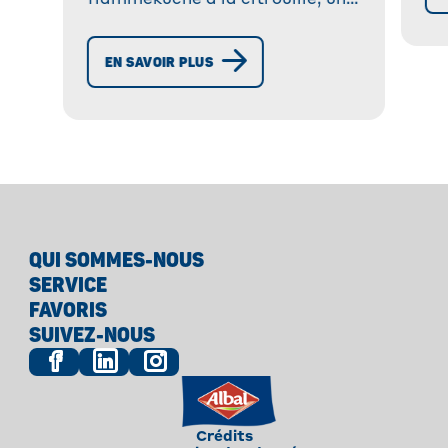
flammekuche à la citrouille, une
tarte savoureuse avec feta et
romarin. Facile à préparer,
EN SAVOIR PLUS
idéale pour un repas original !
QUI SOMMES-NOUS
SERVICE
FAVORIS
SUIVEZ-NOUS
Crédits