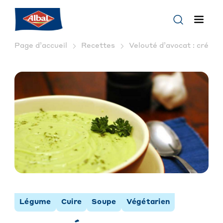
Page d’accueil
Recettes
Velouté d’avocat : crémeu
Légume
Cuire
Soupe
Végétarien