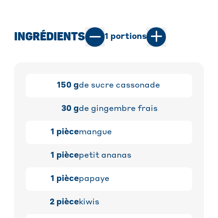
INGRÉDIENTS
1
portions
150
g
de sucre cassonade
30
g
de gingembre frais
1
pièce
mangue
1
pièce
petit ananas
1
pièce
papaye
2
pièce
kiwis