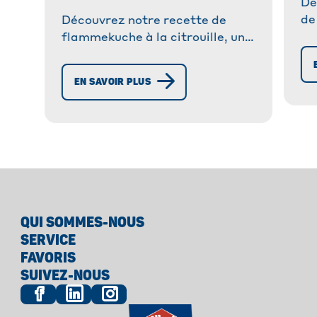
Dé
de
Découvrez notre recette de
ma
flammekuche à la citrouille, une
Si
tarte savoureuse avec feta et
au
romarin. Facile à préparer,
EN SAVOIR PLUS
l'a
idéale pour un repas original !
QUI SOMMES-NOUS
SERVICE
FAVORIS
SUIVEZ-NOUS