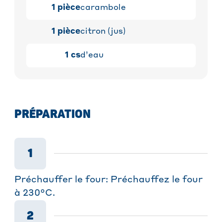
1
pièce
carambole
1
pièce
citron (jus)
1
cs
d’eau
PRÉPARATION
1
Préchauffer le four: Préchauffez le four
à 230°C.
2