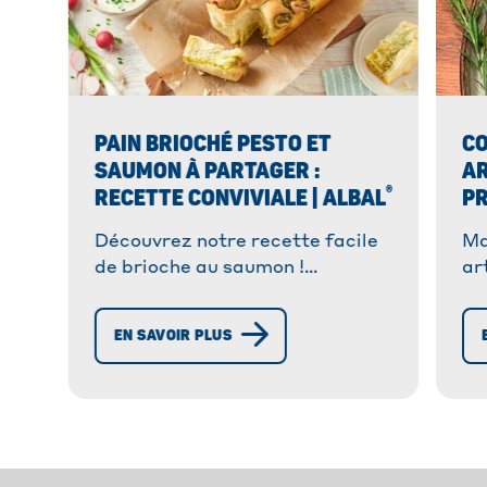
PAIN BRIOCHÉ PESTO ET
CO
SAUMON À PARTAGER :
AR
®
RECETTE CONVIVIALE | ALBAL
PR
Découvrez notre recette facile
Ma
de brioche au saumon !
ar
Moelleuse, savoureuse et facile
fa
à congeler, elle saura épater vos
as
EN SAVOIR PLUS
convives !
!