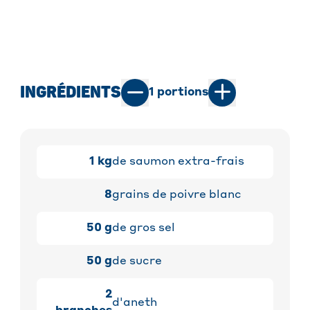
INGRÉDIENTS
1
portions
1
kg
de saumon extra-frais
8
grains de poivre blanc
50
g
de gros sel
50
g
de sucre
2
d'aneth