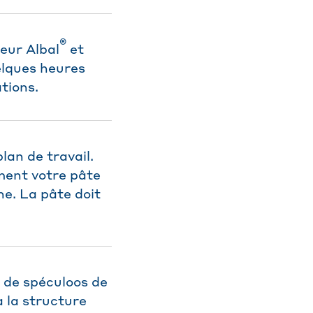
®
eur Albal
et
elques heures
ations.
lan de travail.
ement votre pâte
ne. La pâte doit
 de spéculoos de
à la structure