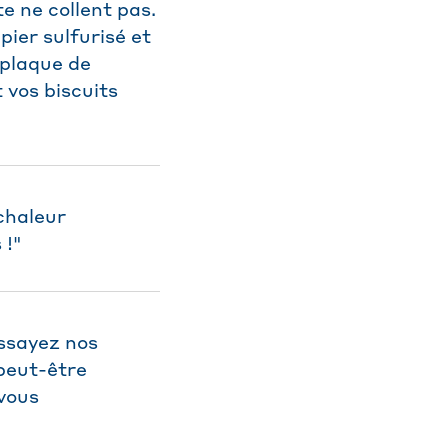
te ne collent pas.
pier sulfurisé et
a plaque de
 vos biscuits
 chaleur
 !"
Essayez nos
 peut-être
 vous