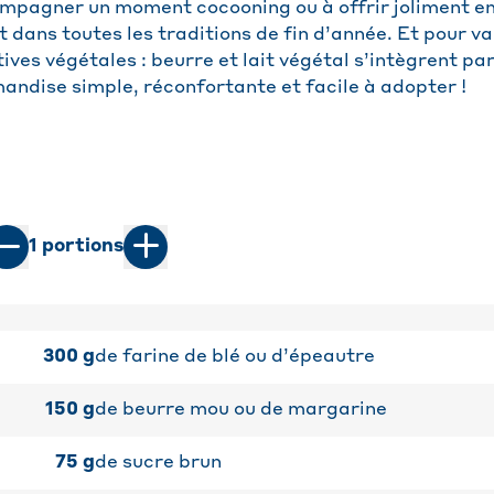
mpagner un moment cocooning ou à offrir joliment e
t dans toutes les traditions de fin d’année. Et pour var
ives végétales : beurre et lait végétal s’intègrent p
andise simple, réconfortante et facile à adopter !
1
portions
300
g
de farine de blé ou d’épeautre
150
g
de beurre mou ou de margarine
75
g
de sucre brun