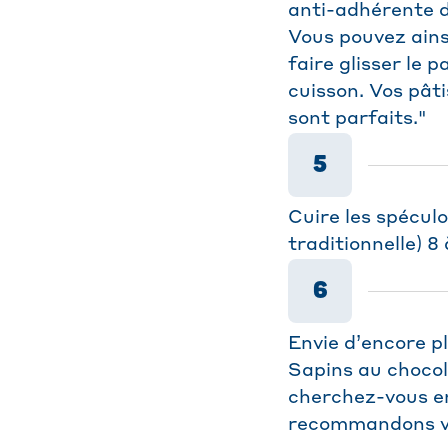
anti-adhérente d
Vous pouvez ainsi
faire glisser le 
cuisson. Vos pât
sont parfaits."
5
Cuire les spéculo
traditionnelle) 8
6
Envie d’encore pl
Sapins au chocola
cherchez-vous en
recommandons viv