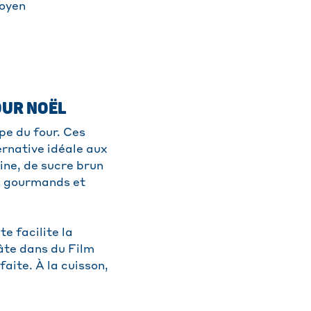
oyen
OUR NOËL
pe du four. Ces
ernative idéale aux
ine, de sucre brun
is gourmands et
e facilite la
pâte dans du Film
faite. À la cuisson,