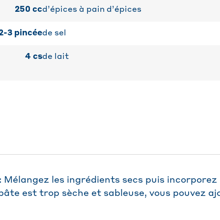
250
cc
d’épices à pain d’épices
2-3
pincée
de sel
4
cs
de lait
 Mélangez les ingrédients secs puis incorporez 
 pâte est trop sèche et sableuse, vous pouvez aj