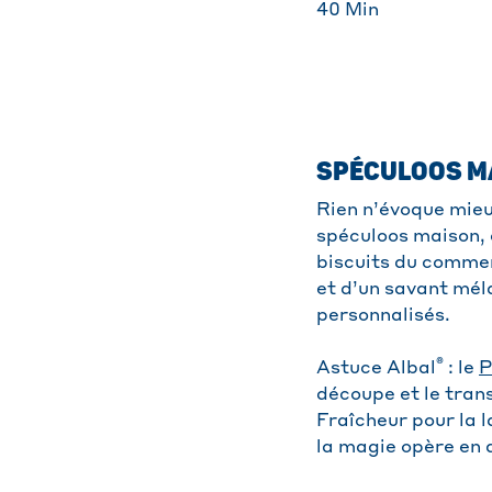
40
Min
SPÉCULOOS MA
Rien n’évoque mieu
spéculoos maison, 
biscuits du commer
et d’un savant mél
personnalisés.
®
Astuce Albal
: le
P
découpe et le trans
Fraîcheur pour la l
la magie opère en 