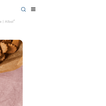
®
 | Albal