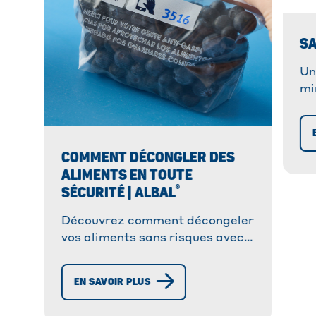
SA
Un
mi
Ra
fa
fr
COMMENT DÉCONGLER DES
Gl
ALIMENTS EN TOUTE
®
SÉCURITÉ | ALBAL
Découvrez comment décongeler
vos aliments sans risques avec
®
Albal
. ➔ Suivez notre guide
pour une décongélation sûre et
EN SAVOIR PLUS
efficace !