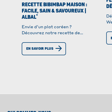
FE
RECETTE BIBIMBAP MAISON :
DÉ
FACILE, SAIN & SAVOUREUX |
®
ALBAL
Dé
We
Envie d’un plat coréen ?
fe
Découvrez notre recette de
ch
bibimbap facile à préparer,
vi
pleine de saveurs et équilibrée.
to
EN SAVOIR PLUS
Parfaite pour un repas complet
maison !