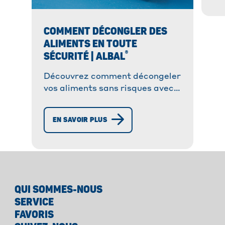
COMMENT DÉCONGLER DES
ALIMENTS EN TOUTE
®
SÉCURITÉ | ALBAL
Découvrez comment décongeler
vos aliments sans risques avec
®
Albal
. ➔ Suivez notre guide
pour une décongélation sûre et
EN SAVOIR PLUS
efficace !
QUI SOMMES-NOUS
SERVICE
FAVORIS