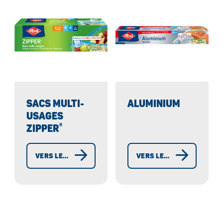
SACS MULTI-
ALUMINIUM
USAGES
®
ZIPPER
®
VERS LES SACS MULTI-USAGES ZIPPER
VERS LES PAPIERS ALUMINIUM