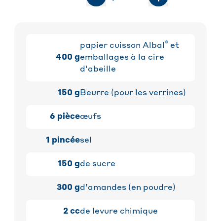
®
papier cuisson Albal
et
400
g
emballages à la cire
d'abeille
150
g
Beurre (pour les verrines)
6
pièce
œufs
1
pincée
sel
150
g
de sucre
300
g
d’amandes (en poudre)
2
cc
de levure chimique