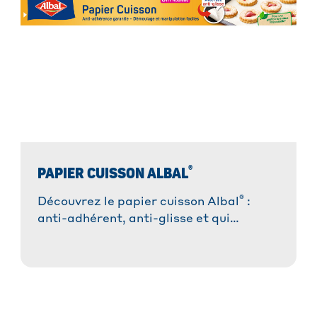
®
PAPIER CUISSON ALBAL
®
Découvrez le papier cuisson Albal
:
anti-adhérent, anti-glisse et qui
absorbe les graisses. Idéal pour des
plats réussis sans tracas et une cuisson
saine.