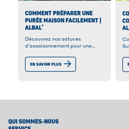
COMMENT PRÉPARER UNE
CO
PURÉE MAISON FACILEMENT |
CO
®
ALBAL
A
Découvrez nos astuces
Co
d'assaisonnement pour une
Su
purée maison savoureuse.
ga
Variez les plaisirs avec épices,
cé
EN SAVOIR PLUS
herbes et agrumes !
QUI SOMMES-NOUS
SERVICE