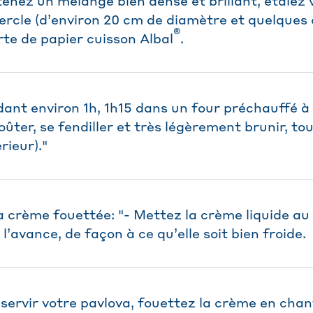
enez un mélange bien dense et brillant, étalez 
ercle (d’environ 20 cm de diamètre et quelques 
®
rte de papier cuisson Albal
.
ant environ 1h, 1h15 dans un four préchauffé à 
ûter, se fendiller et très légèrement brunir, to
rieur)."
a crème fouettée: "- Mettez la crème liquide au
l’avance, de façon à ce qu’elle soit bien froide.
servir votre pavlova, fouettez la crème en chant