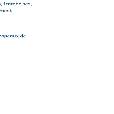
s, framboises,
mmes).
 copeaux de