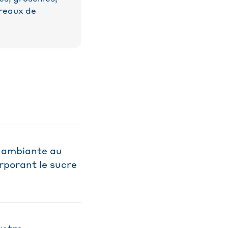
rreaux de
e ambiante au
orporant le sucre