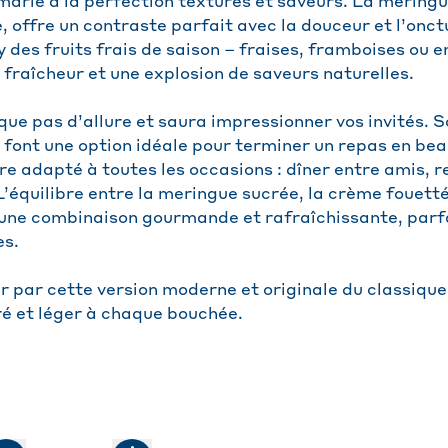
 marie à la perfection textures et saveurs. La mering
, offre un contraste parfait avec la douceur et l’onct
y des fruits frais de saison – fraises, framboises ou
 fraîcheur et une explosion de saveurs naturelles.
ue pas d’allure et saura impressionner vos invités. S
 font une option idéale pour terminer un repas en bea
tre adapté à toutes les occasions : dîner entre amis, 
L’équilibre entre la meringue sucrée, la crème fouett
it une combinaison gourmande et rafraîchissante, parf
es.
r par cette version moderne et originale du classique 
ré et léger à chaque bouchée.