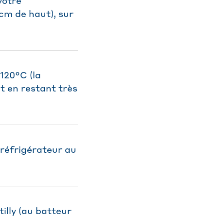
votre
cm de haut), sur
120°C (la
ut en restant très
 réfrigérateur au
illy (au batteur