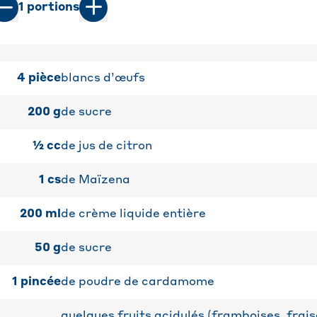
1
portions
4
pièce
blancs d’œufs
200
g
de sucre
½
cc
de jus de citron
1
cs
de Maïzena
200
ml
de crème liquide entière
50
g
de sucre
1
pincée
de poudre de cardamome
quelques fruits acidulés (framboises, fraise