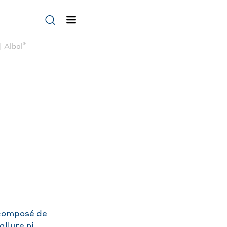
®
| Albal
s composé de
llure ni