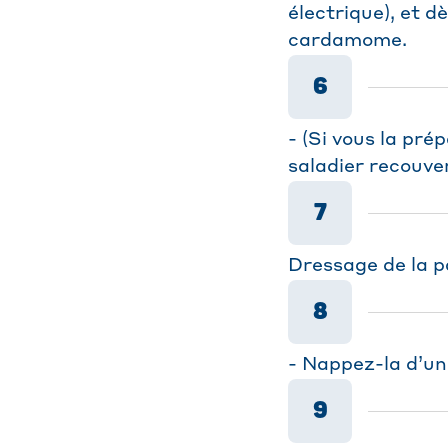
électrique), et d
cardamome.
6
- (Si vous la pr
saladier recouver
7
Dressage de la pa
8
- Nappez-la d’un
9