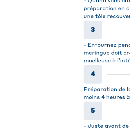
- Quand vous obt
préparation en c
une tôle recouve
3
- Enfournez pend
meringue doit cro
moelleuse à l’inté
4
Préparation de l
moins 4 heures à 
5
- Juste avant de 