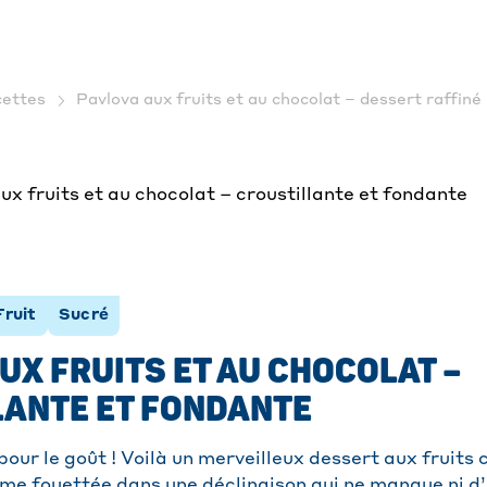
ettes
Pavlova aux fruits et au chocolat – dessert raffiné 
Fruit
Sucré
UX FRUITS ET AU CHOCOLAT –
LANTE ET FONDANTE
 pour le goût ! Voilà un merveilleux dessert aux fruit
me fouettée dans une déclinaison qui ne manque ni d’a