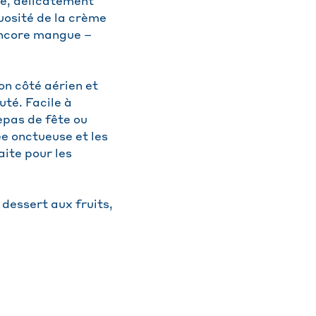
ue, délicatement
uosité de la crème
 encore mangue –
on côté aérien et
uté. Facile à
repas de fête ou
ée onctueuse et les
aite pour les
dessert aux fruits,