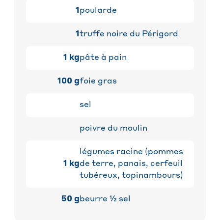
1
poularde
1
truffe noire du Périgord
1
kg
pâte à pain
100
g
foie gras
sel
poivre du moulin
légumes racine (pommes
1
kg
de terre, panais, cerfeuil
tubéreux, topinambours)
50
g
beurre ½ sel