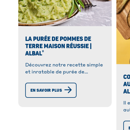
LA PURÉE DE POMMES DE
TERRE MAISON RÉUSSIE |
®
ALBAL
Découvrez notre recette simple
et inratable de purée de
C
pommes de terre maison. Facile
AU
à réaliser, idéale pour
EN SAVOIR PLUS
A
accompagner vos plats en toute
simplicité !
Il
au
pr
et