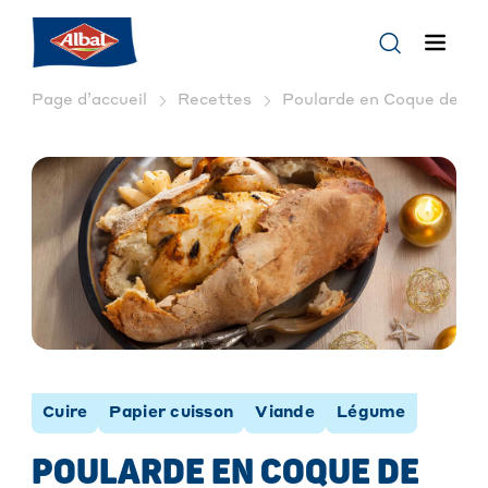
Page d’accueil
Recettes
Poularde en Coque de pain
Cuire
Papier cuisson
Viande
Légume
POULARDE EN COQUE DE