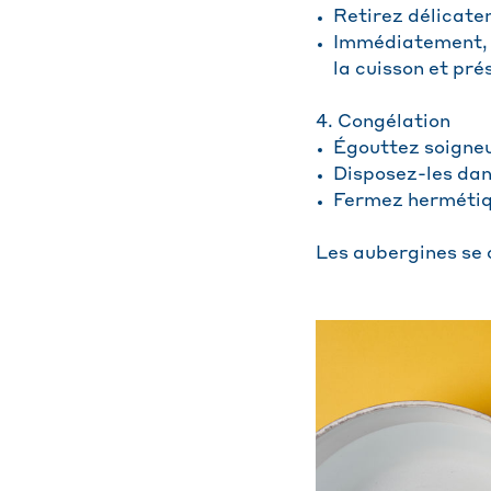
Retirez délicate
Immédiatement, p
la cuisson et pré
4. Congélation
Égouttez soigne
Disposez-les dan
Fermez hermétiqu
Les aubergines se 