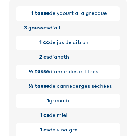
1
tasse
de yaourt à la grecque
3
gousses
d’ail
1
cc
de jus de citron
2
cs
d’aneth
½
tasse
d’amandes effilées
½
tasse
de canneberges séchées
1
grenade
1
cs
de miel
1
cs
de vinaigre