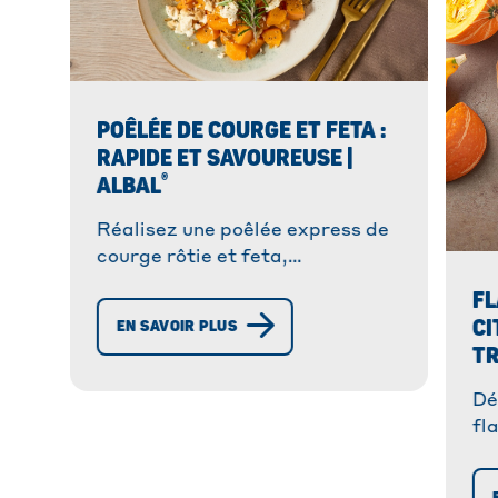
POÊLÉE DE COURGE ET FETA :
RAPIDE ET SAVOUREUSE |
®
ALBAL
Réalisez une poêlée express de
courge rôtie et feta,
agrémentée de tomates cerises
F
ou de noix. Un plat léger prêt en
CI
EN SAVOIR PLUS
5 minutes.
TR
Dé
fl
ta
ro