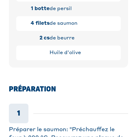
1
botte
de persil
4
filets
de saumon
2
cs
de beurre
Huile d'olive
PRÉPARATION
1
Préparer le saumon: "Préchauffez le