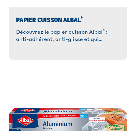
®
PAPIER CUISSON ALBAL
®
Découvrez le papier cuisson Albal
:
anti-adhérent, anti-glisse et qui
absorbe les graisses. Idéal pour des
plats réussis sans tracas et une cuisson
saine.