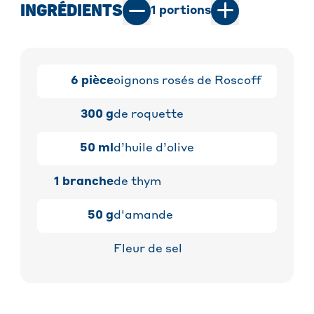
INGRÉDIENTS
1
portions
6
pièce
oignons rosés de Roscoff
300
g
de roquette
50
ml
d’huile d’olive
1
branche
de thym
50
g
d'amande
Fleur de sel