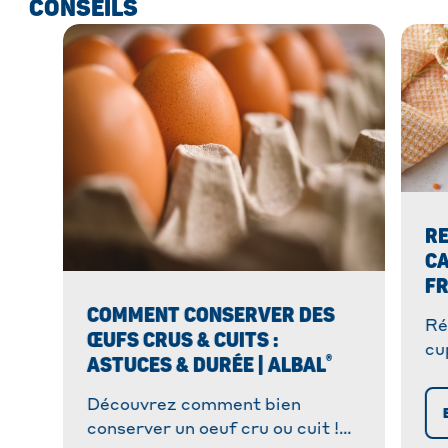
CONSEILS
RE
CA
FR
COMMENT CONSERVER DES
Ré
ŒUFS CRUS & CUITS :
cu
®
ASTUCES & DURÉE | ALBAL
or
on
Découvrez comment bien
conserver un oeuf cru ou cuit !