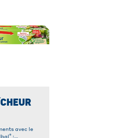
ÎCHEUR
ments avec le
®
lbal
: