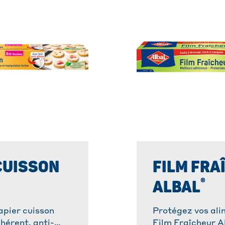
CUISSON
FILM FRA
®
ALBAL
apier cuisson
Protégez vos ali
hérent, anti-
Film Fraîcheur A