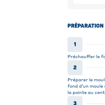
PRÉPARATION
1
Préchauffer le fo
2
Préparer le moul
fond d’un moule à
la pointe au cen
3