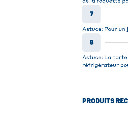
de la roquette p
7
Astuce: Pour un j
8
Astuce: La tarte 
réfrigérateur po
PRODUITS RE