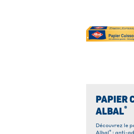
PAPIER 
®
ALBAL
Découvrez le p
®
Albal
: anti-ad