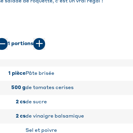
salade de roquette, c’est un vrai régal !
1
portions
1
pièce
Pâte brisée
500
g
de tomates cerises
2
cs
de sucre
2
cs
de vinaigre balsamique
Sel et poivre