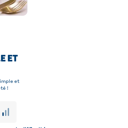
E ET
simple et
té !