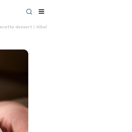
®
ecette dessert | Albal