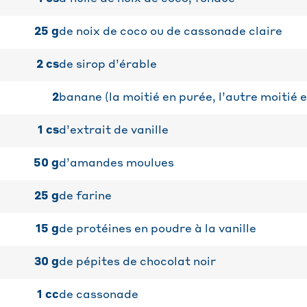
25
g
de noix de coco ou de cassonade claire
2
cs
de sirop d’érable
2
banane (la moitié en purée, l’autre moitié
1
cs
d’extrait de vanille
50
g
d’amandes moulues
25
g
de farine
15
g
de protéines en poudre à la vanille
30
g
de pépites de chocolat noir
1
cc
de cassonade