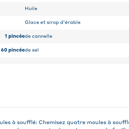
Huile
Glace et sirop d’érable
1
pincée
de cannelle
60
pincée
de sel
les à soufflé: Chemisez quatre moules à souffl