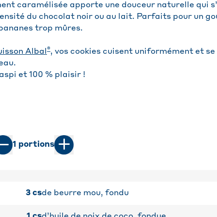
ent caramélisée apporte une douceur naturelle qui s
tensité du chocolat noir ou au lait. Parfaits pour un g
 bananes trop mûres.
®
uisson Albal
, vos cookies cuisent uniformément et se
eau.
spi et 100 % plaisir !
1
portions
3
cs
de beurre mou, fondu
1
cs
d’huile de noix de coco, fondue