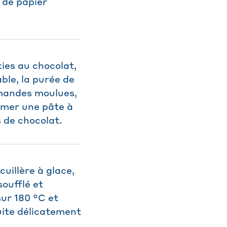
 de papier
ies au chocolat,
able, la purée de
 amandes moulues,
ormer une pâte à
 de chocolat.
cuillère à glace,
oufflé et
ur 180 °C et
uite délicatement