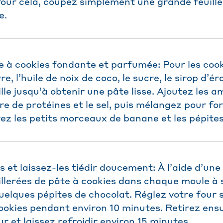
Pour cela, coupez simplement une grande feuille
e.
e à cookies fondante et parfumée: Pour les cook
, l’huile de noix de coco, le sucre, le sirop d’ér
lle jusqu’à obtenir une pâte lisse. Ajoutez les
dre de protéines et le sel, puis mélangez pour f
rez les petits morceaux de banane et les pépites
s et laissez-les tiédir doucement: À l’aide d’une 
llerées de pâte à cookies dans chaque moule à s
elques pépites de chocolat. Réglez votre four s
 cookies pendant environ 10 minutes. Retirez ens
ur et laissez refroidir environ 15 minutes.