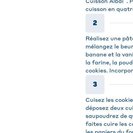
Cuisson Albal
. 
cuisson en quatr
2
Réalisez une pât
mélangez le beurre
banane et la vani
la farine, la pou
cookies. Incorpo
3
Cuisez les cookie
déposez deux cui
saupoudrez de qu
faites cuire les
les paniers du fo