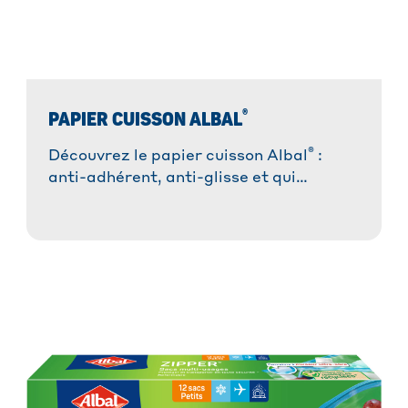
®
PAPIER CUISSON ALBAL
®
Découvrez le papier cuisson Albal
:
anti-adhérent, anti-glisse et qui
absorbe les graisses. Idéal pour des
plats réussis sans tracas et une cuisson
saine.