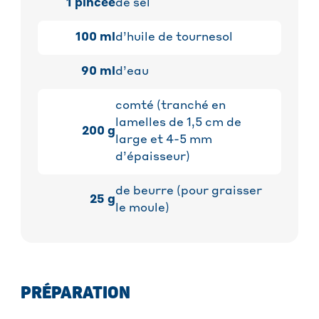
1
pincée
de sel
100
ml
d’huile de tournesol
90
ml
d’eau
comté (tranché en
lamelles de 1,5 cm de
200
g
large et 4-5 mm
d’épaisseur)
de beurre (pour graisser
25
g
le moule)
PRÉPARATION