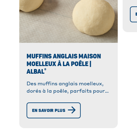
fa
as
!
MUFFINS ANGLAIS MAISON
MOELLEUX À LA POÊLE |
®
ALBAL
Des muffins anglais moelleux,
dorés à la poêle, parfaits pour
le petit-déjeuner ou le brunch.
Faciles à préparer.
EN SAVOIR PLUS