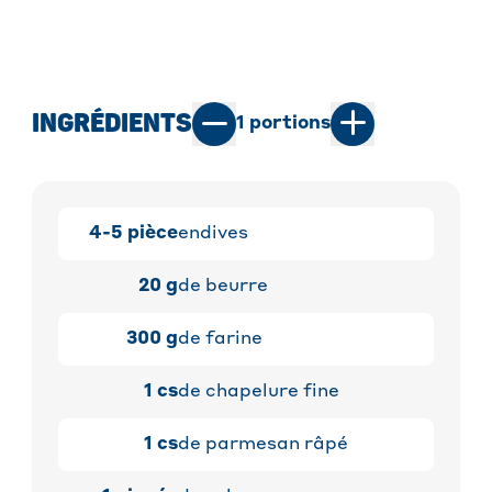
INGRÉDIENTS
1
portions
4-5
pièce
endives
20
g
de beurre
300
g
de farine
1
cs
de chapelure fine
1
cs
de parmesan râpé