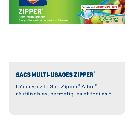
®
SACS MULTI-USAGES ZIPPER
®
®
Découvrez le Sac Zipper
Albal
réutilisables, hermétiques et faciles à
ouvrir, la solution la plus pratique pour
congeler, conserver et transporter !