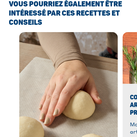
VOUS POURRIEZ ÉGALEMENT ÊTRE
INTÉRESSÉ PAR CES RECETTES ET
CONSEILS
CO
AR
PR
Ma
ar