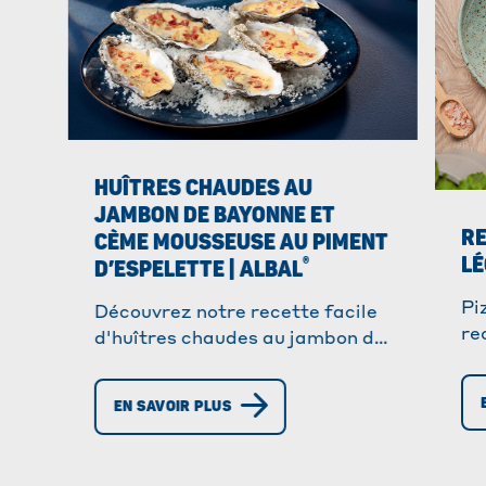
HUÎTRES CHAUDES AU
JAMBON DE BAYONNE ET
RE
CÈME MOUSSEUSE AU PIMENT
LÉ
®
D’ESPELETTE | ALBAL
Pi
Découvrez notre recette facile
re
d'huîtres chaudes au jambon de
id
Bayonne et piment d'Espelette.
lé
Parfait pour impressionner vos
EN SAVOIR PLUS
invités !