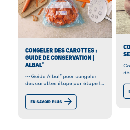
CO
CONGELER DES CAROTTES :
SE
GUIDE DE CONSERVATION |
®
ALBAL
Co
dé
®
🥕 Guide Albal
pour congeler
fa
des carottes étape par étape !
an
✓ Préparation facile,
vo
conservation optimale.
EN SAVOIR PLUS
Découvrez nos astuces !