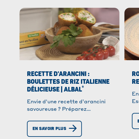
RECETTE D'ARANCINI :
RO
BOULETTES DE RIZ ITALIENNE
RE
®
DÉLICIEUSE | ALBAL
En
Es
Envie d'une recette d’arancini
fa
savoureuse ? Préparez
pa
facilement ces boules de riz
con
venues d’Italie avec notre guide
EN SAVOIR PLUS
simple et rapide. À vos