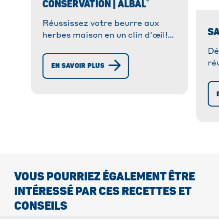
®
CONSERVATION | ALBAL
Réussissez votre beurre aux
SA
herbes maison en un clin d'œil!
Découvrez les astuces de
Dé
congélation pour le conserver
ré
EN SAVOIR PLUS
plus longtemps!
fac
pl
co
VOUS POURRIEZ ÉGALEMENT ÊTRE
INTÉRESSÉ PAR CES RECETTES ET
CONSEILS