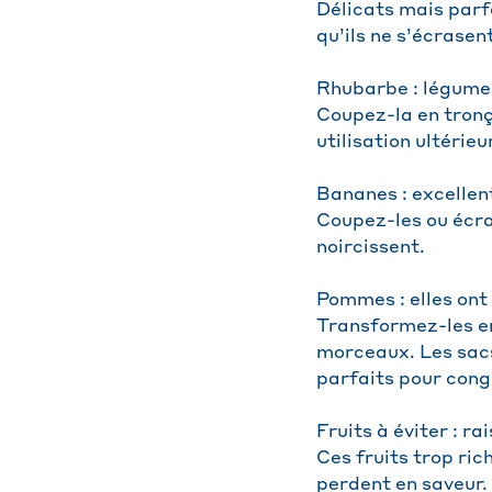
Délicats mais parf
qu’ils ne s’écrasent
Rhubarbe : légume-
Coupez-la en tronç
utilisation ultérie
Bananes : excellen
Coupez-les ou écras
noircissent.
Pommes : elles ont
Transformez-les en
morceaux. Les sacs
parfaits pour conge
Fruits à éviter : r
Ces fruits trop ric
perdent en saveur.