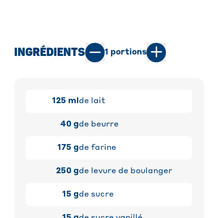
INGRÉDIENTS
1
portions
125
ml
de lait
40
g
de beurre
175
g
de farine
250
g
de levure de boulanger
15
g
de sucre