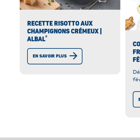
RECETTE RISOTTO AUX
CHAMPIGNONS CRÉMEUX |
®
ALBAL
C
FR
EN SAVOIR PLUS
FÉ
Dé
fé
co
de
id