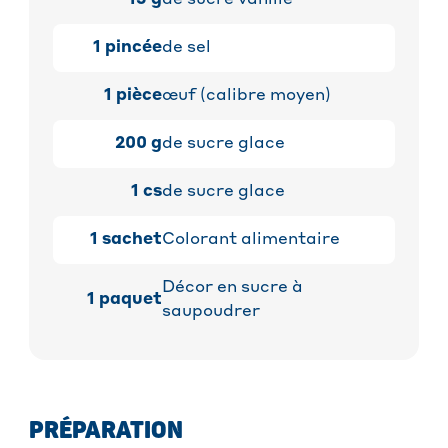
15
g
de sucre vanillé
1
pincée
de sel
1
pièce
œuf (calibre moyen)
200
g
de sucre glace
1
cs
de sucre glace
1
sachet
Colorant alimentaire
Décor en sucre à
1
paquet
saupoudrer
PRÉPARATION