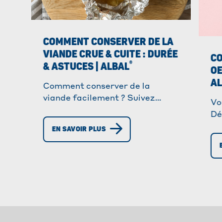
COMMENT CONSERVER DE LA
VIANDE CRUE & CUITE : DURÉE
C
®
& ASTUCES | ALBAL
OE
A
Comment conserver de la
viande facilement ? Suivez
Vo
notre guide complet pour
Dé
conserver vos viandes plus
av
EN SAVOIR PLUS
longtemps au réfrigérateur.
co
uti