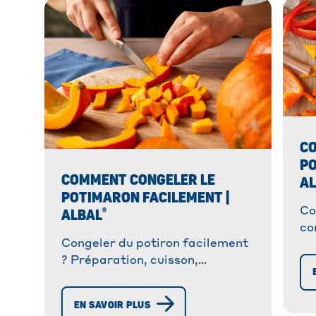
C
PO
COMMENT CONGELER LE
A
POTIMARON FACILEMENT |
®
Co
ALBAL
co
Congeler du potiron facilement
av
? Préparation, cuisson,
du
décongélation... Découvrez nos
®
conseils Albal
pour une
EN SAVOIR PLUS
conservation optimale !