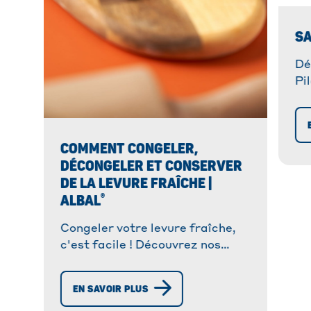
SA
Dé
Pi
et
pa
et
COMMENT CONGELER,
ra
DÉCONGELER ET CONSERVER
DE LA LEVURE FRAÎCHE |
®
ALBAL
Congeler votre levure fraîche,
c'est facile ! Découvrez nos
®
astuces Albal
pour une
conservation optimale et une
EN SAVOIR PLUS
décongélation réussie !