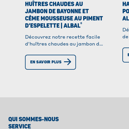
HUÎTRES CHAUDES AU
HA
JAMBON DE BAYONNE ET
PO
CÈME MOUSSEUSE AU PIMENT
A
®
D’ESPELETTE | ALBAL
Dé
de
Découvrez notre recette facile
Pr
d'huîtres chaudes au jambon de
sa
Bayonne et piment d'Espelette.
cu
Parfait pour impressionner vos
EN SAVOIR PLUS
invités !
QUI SOMMES-NOUS
SERVICE