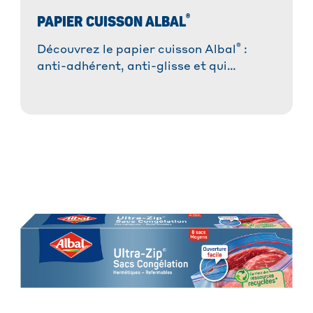
®
PAPIER CUISSON ALBAL
®
Découvrez le papier cuisson Albal
:
anti-adhérent, anti-glisse et qui
absorbe les graisses. Idéal pour des
plats réussis sans tracas et une cuisson
saine.