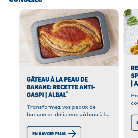
RE
SP
GÂTEAU À LA PEAU DE
| 
BANANE: RECETTE ANTI-
®
GASPI | ALBAL
Pr
co
Transformez vos peaux de
re
banane en délicieux gâteau à la
po
peau de banane. Une recette
et
simple, gourmande et zéro
EN SAVOIR PLUS
déchet à découvrir !