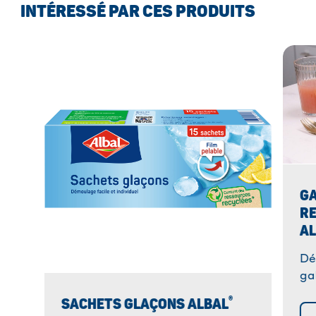
INTÉRESSÉ PAR CES PRODUITS
GA
RE
A
Dé
ga
vé
®
SACHETS GLAÇONS ALBAL
pl