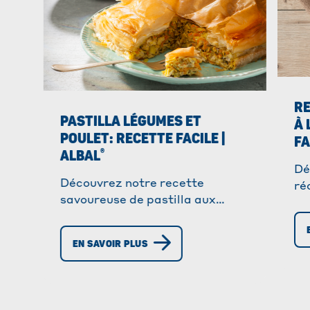
RE
PASTILLA LÉGUMES ET
À 
POULET: RECETTE FACILE |
FA
®
ALBAL
Dé
Découvrez notre recette
ré
savoureuse de pastilla aux
fa
légumes et poulet! Facile à
! 
réaliser avec des feuilles de filo.
l'
EN SAVOIR PLUS
Régalez-vous!