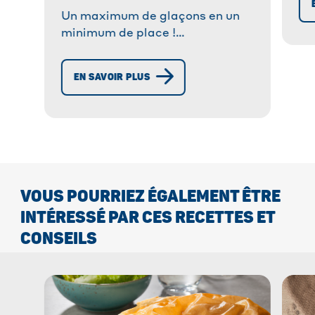
co
Un maximum de glaçons en un
minimum de place !
Rafraîchissez rapidement et
facilement vos cocktails, jus de
EN SAVOIR PLUS
fruits et sodas avec les Sachets
®
Glaçons Albal
VOUS POURRIEZ ÉGALEMENT ÊTRE
INTÉRESSÉ PAR CES RECETTES ET
CONSEILS