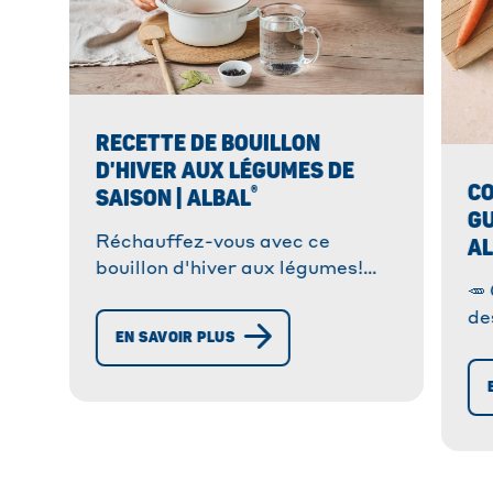
RECETTE DE BOUILLON
D'HIVER AUX LÉGUMES DE
CO
®
SAISON | ALBAL
GU
A
Réchauffez-vous avec ce
bouillon d'hiver aux légumes!
🥕
Une recette savoureuse,
de
réconfortante et facile à
EN SAVOIR PLUS
✓ 
préparer. À tester vite! 🍲
co
Dé