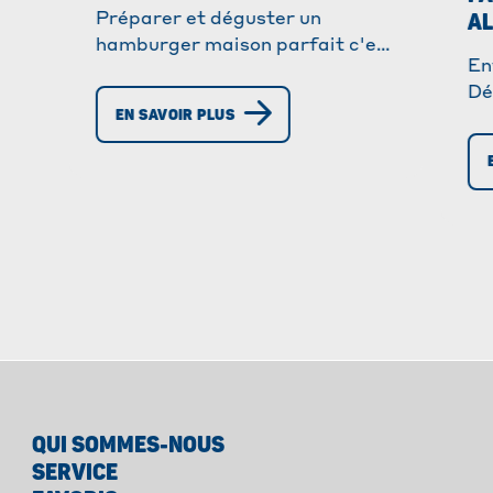
A
Préparer et déguster un
hamburger maison parfait c'est
En
®
facile avec Albal
. Découvrez
Dé
cet incontournable qui plaira
EN SAVOIR PLUS
bi
aux petits comme aux grands !
pl
Pa
ma
QUI SOMMES-NOUS
SERVICE