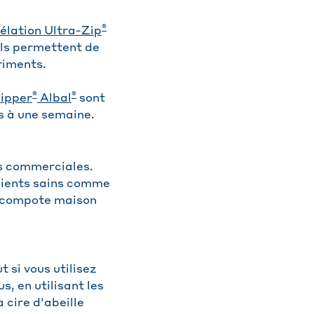
®
élation Ultra-Zip
ils permettent de
riments.
®
®
Zipper
Albal
sont
s à une semaine.
ns commerciales.
édients sains comme
a compote maison
 si vous utilisez
, en utilisant les
 cire d'abeille