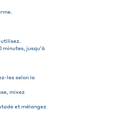
orme.
utilisez.
20 minutes, jusqu’à
ez-les selon la
sse, mixez
e stade et mélangez