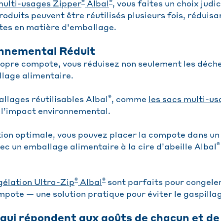
®
®
multi-usages Zipper
Albal
, vous faites un choix judi
roduits peuvent être réutilisés plusieurs fois, réduisan
tes en matière d'emballage.
nnemental Réduit
ropre compote, vous réduisez non seulement les déch
llage alimentaire.
®
allages réutilisables Albal
, comme
les sacs multi-u
r l’impact environnemental.
ion optimale, vous pouvez placer la compote dans un b
®
vec un emballage alimentaire à la cire d’abeille Albal
®
®
gélation Ultra-Zip
Albal
sont parfaits pour congeler
mpote — une solution pratique pour éviter le gaspilla
qui répondent aux goûts de chacun et d