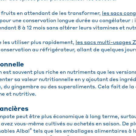
 fruits en attendant de les transformer,
les sacs cong
pour une conservation longue durée au congélateur : 
endant 8 à 12 mois sans altérer leurs vitamines et nut
 les utiliser plus rapidement,
les sacs multi-usages 
conservation au réfrigérateur, allant de quelques jour
ionnelle
est souvent plus riche en nutriments que les versio
ter sa valeur nutritionnelle en y ajoutant des ingr
a, du gingembre ou des superaliments. Cela fait de l
e et nutritive.
ancières
mpote peut être plus économique à long terme, surtout
 avez vous-même cultivés ou achetés en saison. De plus
®
sables Albal
tels que les emballages alimentaires à la