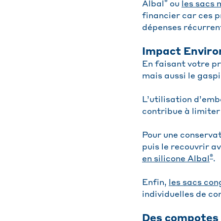
®
Albal
ou
les sacs 
financier car ces p
dépenses récurren
Impact Enviro
En faisant votre p
mais aussi le gaspi
L’utilisation d’emb
contribue à limite
Pour une conservat
puis le recouvrir a
®
en silicone Albal
.
Enfin,
les sacs con
individuelles de co
Des compotes 