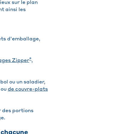
cieux sur le plan
t ainsi les
ets d'emballage,
®
sages Zipper
,
ol ou un saladier,
ou
de couvre-plats
 des portions
ge.
e chacune