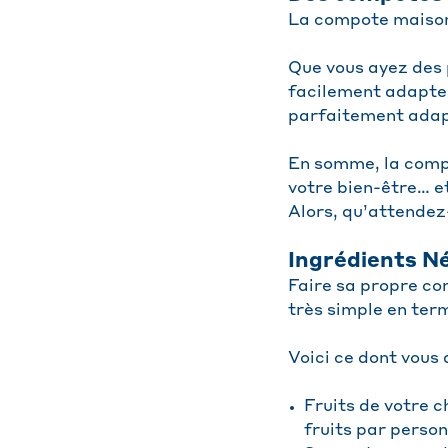
La compote maison v
Que vous ayez des 
facilement adapter
parfaitement adap
En somme, la compo
votre bien-être… et
Alors, qu’attendez
Ingrédients N
Faire sa propre co
très simple en ter
Voici ce dont vous
Fruits de votre c
fruits par personn