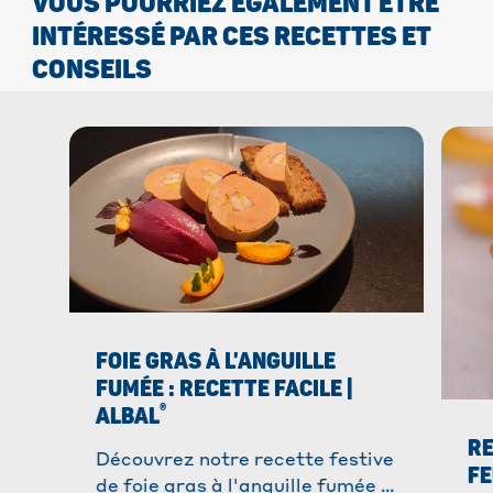
VOUS POURRIEZ ÉGALEMENT ÊTRE
INTÉRESSÉ PAR CES RECETTES ET
CONSEILS
FOIE GRAS À L'ANGUILLE
FUMÉE : RECETTE FACILE |
®
ALBAL
RE
Découvrez notre recette festive
FE
de foie gras à l'anguille fumée !