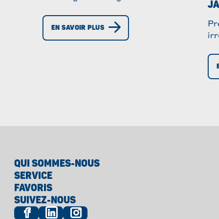
JA
Facile et idéale pour les fêtes.
Ingrédients, préparation et
Pr
EN SAVOIR PLUS
astuces.
ir
au
Fa
QUI SOMMES-NOUS
SERVICE
FAVORIS
SUIVEZ-NOUS