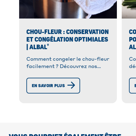
CHOU-FLEUR : CONSERVATION
C
ET CONGÉLATION OPTIMIALES
PO
®
| ALBAL
A
Comment congeler le chou-fleur
Co
facilement ? Découvrez nos
dé
astuces et méthodes pour une
fa
conservation optimale. Purée,
an
EN SAVOIR PLUS
cru, blanchi ✓
vo