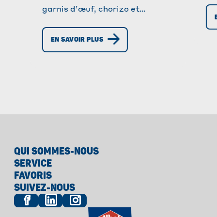
garnis d’œuf, chorizo et
ve
mozzarella. Un plat simple,
si
savoureux et parfait pour un
fo
EN SAVOIR PLUS
repas rapide et équilibré.
QUI SOMMES-NOUS
SERVICE
FAVORIS
SUIVEZ-NOUS