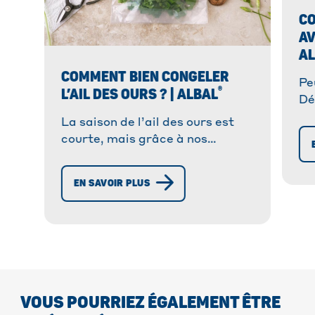
C
AV
A
COMMENT BIEN CONGELER
Pe
®
L’AIL DES OURS ? | ALBAL
Dé
po
La saison de l’ail des ours est
co
courte, mais grâce à nos
br
astuces de congélation, vous
pouver conserver l'ail des ours
EN SAVOIR PLUS
jusqu'à 10 mois. Suivez notre
guide !
VOUS POURRIEZ ÉGALEMENT ÊTRE