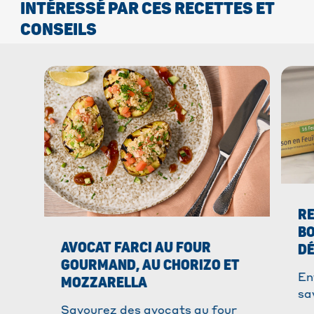
INTÉRESSÉ PAR CES RECETTES ET
CONSEILS
RE
BO
AVOCAT FARCI AU FOUR
DÉ
GOURMAND, AU CHORIZO ET
En
MOZZARELLA
sa
Savourez des avocats au four
fa