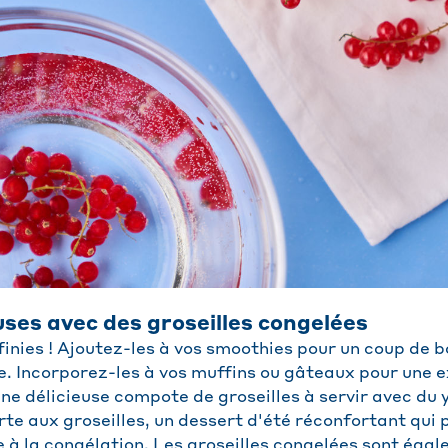
ses avec des groseilles congelées
finies ! Ajoutez-les à vos smoothies pour un coup de 
e. Incorporez-les à vos muffins ou gâteaux pour une e
e délicieuse compote de groseilles à servir avec du y
rte aux groseilles, un dessert d'été réconfortant qui
e à la congélation. Les groseilles congelées sont éga