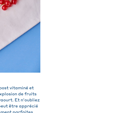
boost vitaminé et
xplosion de fruits
aourt. Et n'oubliez
 peut être apprécié
lement parfaites