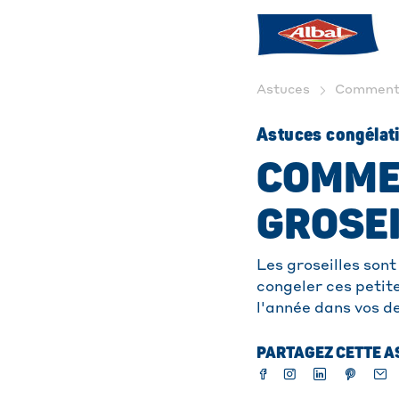
Astuces
Comment c
Astuces congélat
COMME
GROSEI
Les groseilles son
congeler ces petite
l'année dans vos d
PARTAGEZ CETTE AS