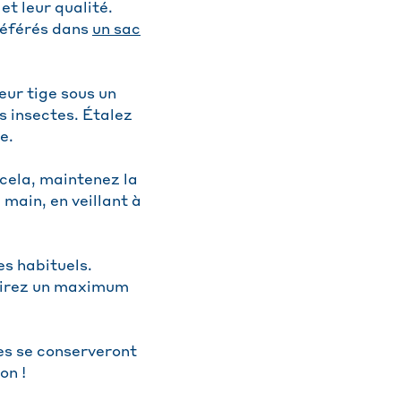
et leur qualité.
référés dans
un sac
ur tige sous un
ls insectes. Étalez
e.
 cela, maintenez la
 main, en veillant à
es habituels.
tirez un maximum
les se conserveront
on !