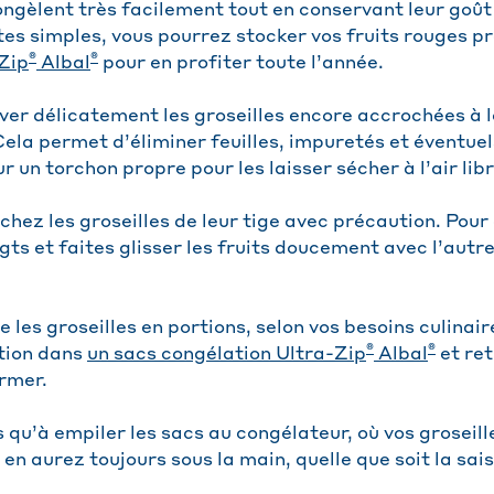
ongèlent très facilement tout en conservant leur goût 
es simples, vous pourrez stocker vos fruits rouges p
®
®
Zip
Albal
pour en profiter toute l’année.
r délicatement les groseilles encore accrochées à le
 Cela permet d’éliminer feuilles, impuretés et éventue
ur un torchon propre pour les laisser sécher à l’air libr
chez les groseilles de leur tige avec précaution. Pour
gts et faites glisser les fruits doucement avec l’autre
 les groseilles en portions, selon vos besoins culinair
®
®
tion dans
un sacs congélation Ultra-Zip
Albal
et re
ermer.
us qu’à empiler les sacs au congélateur, où vos groseil
 en aurez toujours sous la main, quelle que soit la sais