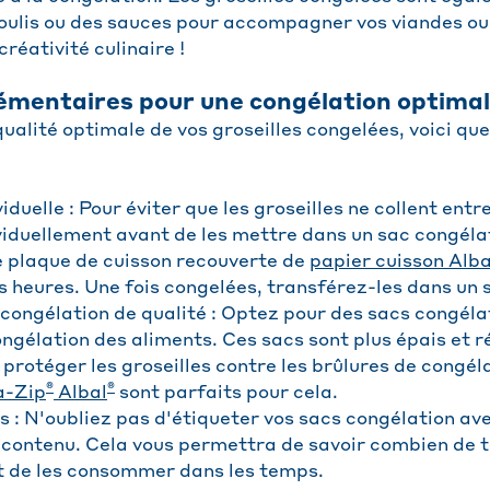
coulis ou des sauces pour accompagner vos viandes ou
créativité culinaire !
émentaires pour une congélation optima
ualité optimale de vos groseilles congelées, voici qu
iduelle : Pour éviter que les groseilles ne collent entr
viduellement avant de les mettre dans un sac congélat
ne plaque de cuisson recouverte de
papier cuisson Alba
 heures. Une fois congelées, transférez-les dans un 
s congélation de qualité : Optez pour des sacs congél
ngélation des aliments. Ces sacs sont plus épais et ré
protéger les groseilles contre les brûlures de congél
®
®
a-Zip
Albal
sont parfaits pour cela.
s : N'oubliez pas d'étiqueter vos sacs congélation av
e contenu. Cela vous permettra de savoir combien de t
t de les consommer dans les temps.