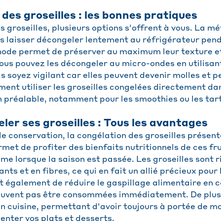
des groseilles : les bonnes pratiques
 groseilles, plusieurs options s'offrent à vous. La mé
es laisser décongeler lentement au réfrigérateur pen
ode permet de préserver au maximum leur texture et 
vous pouvez les décongeler au micro-ondes en utilisant
 soyez vigilant car elles peuvent devenir molles et pe
ent utiliser les groseilles congelées directement dan
 préalable, notamment pour les smoothies ou les tar
ler ses groseilles : Tous les avantages
le conservation, la congélation des groseilles prése
met de profiter des bienfaits nutritionnels de ces fr
me lorsque la saison est passée. Les groseilles sont 
nts et en fibres, ce qui en fait un allié précieux pour 
 également de réduire le gaspillage alimentaire en c
peuvent pas être consommées immédiatement. De plus, 
en cuisine, permettant d'avoir toujours à portée de ma
nter vos plats et desserts.