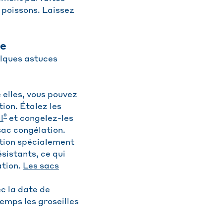
 poissons. Laissez
le
elques astuces
e elles, vous pouvez
ion. Étalez les
®
l
et congelez-les
sac congélation.
ation spécialement
sistants, ce qui
ation.
Les sacs
ec la date de
emps les groseilles