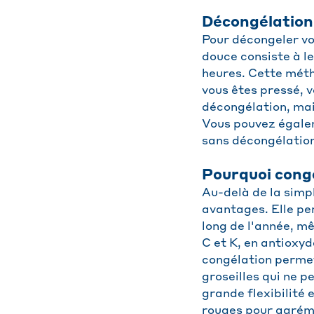
Décongélation 
Pour décongeler vos
douce consiste à l
heures. Cette méth
vous êtes pressé, 
décongélation, mais
Vous pouvez égalem
sans décongélation
Pourquoi conge
Au-delà de la simp
avantages. Elle per
long de l'année, mê
C et K, en antioxyda
congélation permet
groseilles qui ne 
grande flexibilité 
rouges pour agréme