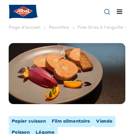
Page d’accueil
Recettes
Foie Gras à l'anguille fum
Papier cuisson
Film alimentaire
Viande
Poisson
Légume