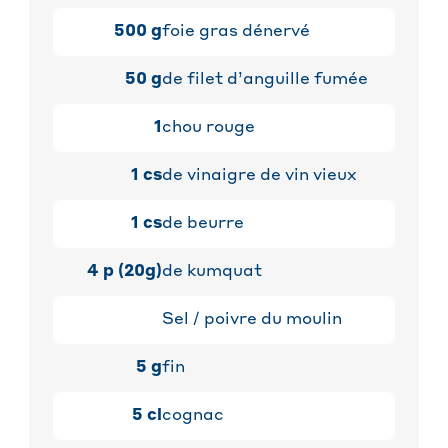
500
g
foie gras dénervé
50
g
de filet d’anguille fumée
1
chou rouge
1
cs
de vinaigre de vin vieux
1
cs
de beurre
4
p (20g)
de kumquat
Sel / poivre du moulin
5
g
fin
5
cl
cognac