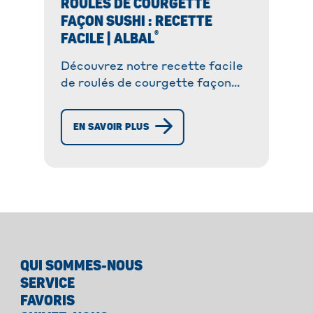
ROULÉS DE COURGETTE
FAÇON SUSHI : RECETTE
®
FACILE | ALBAL
Découvrez notre recette facile
de roulés de courgette façon
sushi, garnis de saumon et
d’avocat. Une entrée fraîche et
EN SAVOIR PLUS
rapide à préparer, idéale pour
l’été !
QUI SOMMES-NOUS
SERVICE
FAVORIS