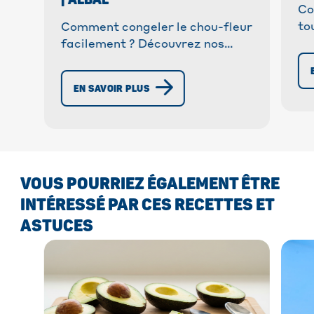
Co
to
Comment congeler le chou-fleur
co
facilement ? Découvrez nos
Dé
astuces et méthodes pour une
év
conservation optimale. Purée,
EN SAVOIR PLUS
cru, blanchi ✓
VOUS POURRIEZ ÉGALEMENT ÊTRE
INTÉRESSÉ PAR CES RECETTES ET
ASTUCES