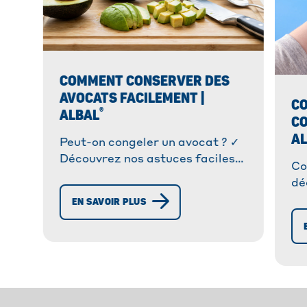
COMMENT CONSERVER DES
AVOCATS FACILEMENT |
C
®
ALBAL
CO
A
Peut-on congeler un avocat ? ✓
Découvrez nos astuces faciles
Co
pour faire mûrir l'avocat, le
dé
conserver et évitez le
fa
EN SAVOIR PLUS
brunissement !
an
vo