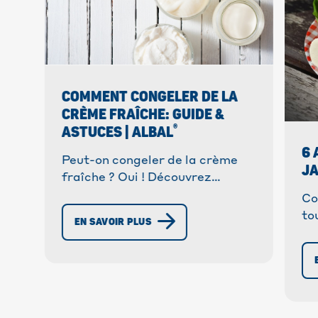
COMMENT CONGELER DE LA
CRÈME FRAÎCHE: GUIDE &
®
ASTUCES | ALBAL
6 
Peut-on congeler de la crème
JA
fraîche ? Oui ! Découvrez
comment congeler et
Co
décongeler de la crème fraiche
to
EN SAVOIR PLUS
avec nos conseils pratiques.
co
Dé
év