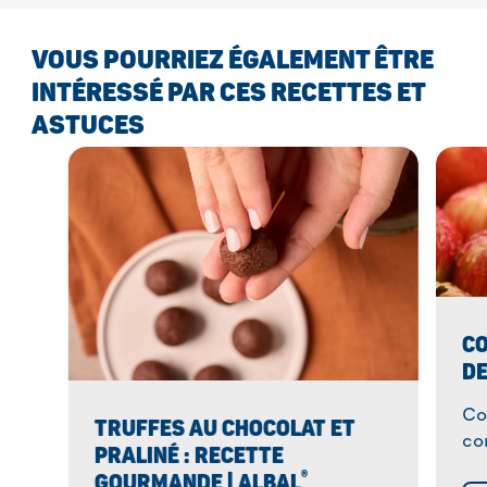
VOUS POURRIEZ ÉGALEMENT ÊTRE
INTÉRESSÉ PAR CES RECETTES ET
ASTUCES
CO
DE
Co
TRUFFES AU CHOCOLAT ET
co
PRALINÉ : RECETTE
de
®
GOURMANDE | ALBAL