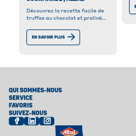
co
as
Découvrez la recette facile de
truffes au chocolat et praliné
avec une touche de gingembre
confit. Préparez-les avec Albal
EN SAVOIR PLUS
pour un moment de douceur !
QUI SOMMES-NOUS
SERVICE
FAVORIS
SUIVEZ-NOUS