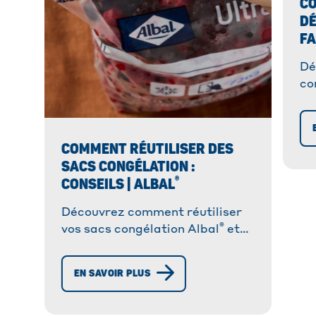
C
DÉ
FA
Dé
co
un
sa
COMMENT RÉUTILISER DES
SACS CONGÉLATION :
®
CONSEILS | ALBAL
Découvrez comment réutiliser
®
vos sacs congélation Albal
et
comment les nettoyer
efficacement. Astuces et
EN SAVOIR PLUS
conseils inclus.