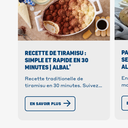
PA
RECETTE DE TIRAMISU :
SE
SIMPLE ET RAPIDE EN 30
®
A
MINUTES | ALBAL
En
Recette traditionelle de
ma
tiramisu en 30 minutes. Suivez
re
nos étapes pour un dessert
Re
italien parfait et impressionnez
EN SAVOIR PLUS
30
vos invités avec ce dessert
classique !