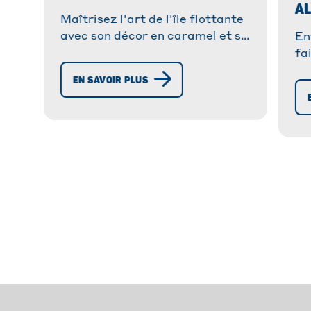
A
Maîtrisez l'art de l'île flottante
avec son décor en caramel et sa
En
crème anglaise ! Recette facile
fa
pour des œufs à la neige
re
EN SAVOIR PLUS
parfaits !
re
ré