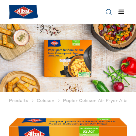
®
Produits
Cuisson
Papier Cuisson Air Fryer Albal