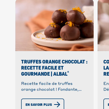
TRUFFES ORANGE CHOCOLAT :
CO
RECETTE FACILE ET
LA
®
GOURMANDE | ALBAL
RE
Recette facile de truffes
En
orange chocolat ! Fondante,
Dé
gourmande et festive,
au
découvrez cette recette à
ca
EN SAVOIR PLUS
partager !