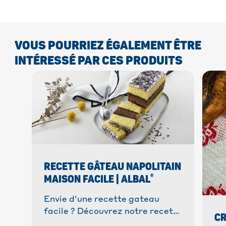
VOUS POURRIEZ ÉGALEMENT ÊTRE
INTÉRESSÉ PAR CES PRODUITS
RECETTE GÂTEAU NAPOLITAIN
®
MAISON FACILE | ALBAL
Envie d'une recette gateau
facile ? Découvrez notre recette
CR
du gâteau Napolitain maison !