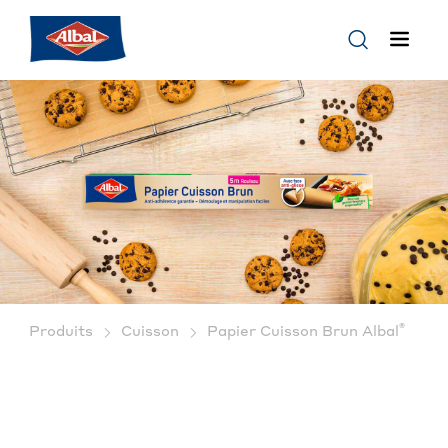
®
Produits
Cuisson
Papier Cuisson Brun Albal