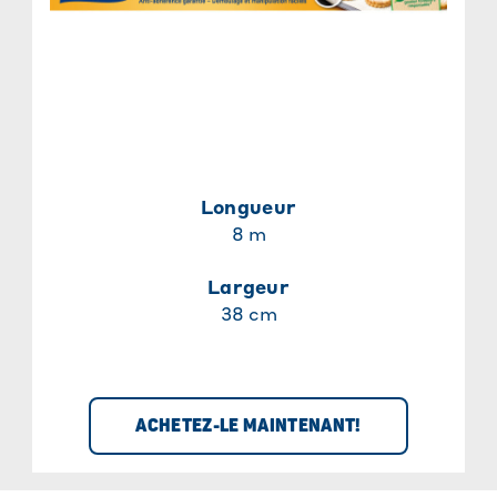
Longueur
8 m
Largeur
38 cm
ACHETEZ-LE MAINTENANT!