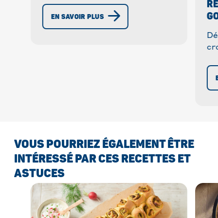
RE
Simple à préparer, coloré et
GO
EN SAVOIR PLUS
délicieux. ✓
Dé
cr
cr
fo
ra
dè
VOUS POURRIEZ ÉGALEMENT ÊTRE
INTÉRESSÉ PAR CES RECETTES ET
ASTUCES