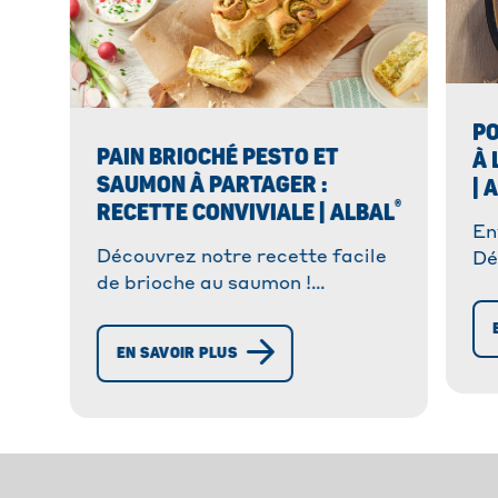
PO
PAIN BRIOCHÉ PESTO ET
À 
SAUMON À PARTAGER :
| 
®
RECETTE CONVIVIALE | ALBAL
En
Découvrez notre recette facile
Dé
de brioche au saumon !
po
Moelleuse, savoureuse et facile
Tr
à congeler, elle saura épater vos
ré
EN SAVOIR PLUS
convives !